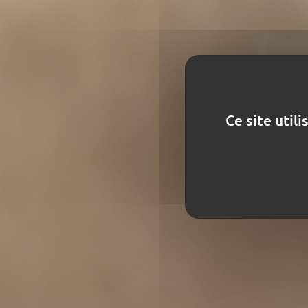
TIS
Une d
Ce site util
impac
l’envi